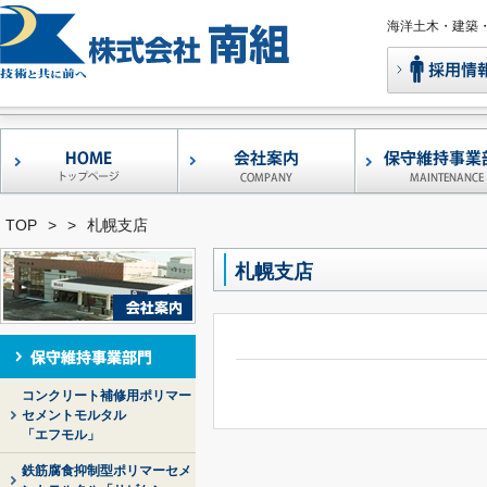
海洋土木・建築
コンクリート補修
鉄筋腐食抑制型ポ
早強型エフモル05-
左官アシスト
レーザー凹凸測定
港湾・漁港構造物
形状自在褄枠
移動式足場
バンカーサイロ補
ウォータージェッ
調査・診断
補修工事
TOP
>
>
札幌支店
マーセメントモル
セメントモルタル
・補強工法
「エフモル」
ケン」
札幌支店
コンクリート補修用ポリマー
セメントモルタル
「エフモル」
鉄筋腐食抑制型ポリマーセメ