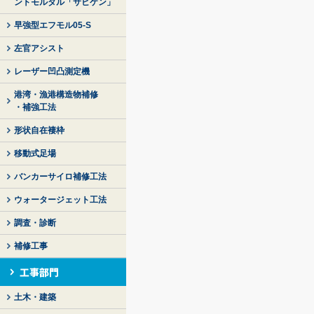
ントモルタル「サビケン」
早強型エフモル05-S
左官アシスト
レーザー凹凸測定機
港湾・漁港構造物補修
・補強工法
形状自在褄枠
移動式足場
バンカーサイロ補修工法
ウォータージェット工法
調査・診断
補修工事
土木・建築