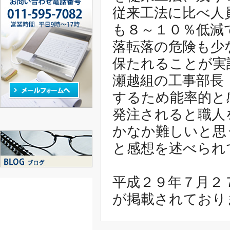
従来工法に比べ人
も８～１０％低減
落転落の危険も少
保たれることが実
瀬越組の工事部長
するため能率的と
発注されると職人
かなか難しいと思
と感想を述べられ
平成２９年７月２
が掲載されており