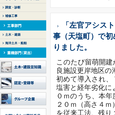
調査・診断
補修工事
「左官アシスト
事（天塩町）で初
土木・建築
海洋土木・船舶
りました。
このたび留萌開建
良施設更岸地区の
初めて導入され、
塩害と経年劣化に
０ｍのうち、本年
２０ｍ（高さ４ｍ
を従来工法、残り