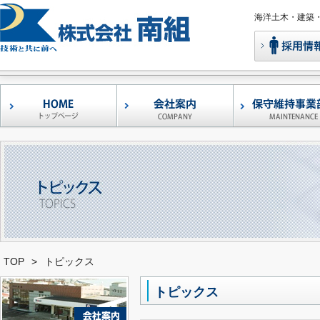
海洋土木・建築
コンクリート補修
鉄筋腐食抑制型ポ
早強型エフモル05-
左官アシスト
レーザー凹凸測定
港湾・漁港構造物
形状自在褄枠
移動式足場
バンカーサイロ補
ウォータージェッ
調査・診断
補修工事
マーセメントモル
セメントモルタル
・補強工法
「エフモル」
ケン」
TOP
>
トピックス
トピックス