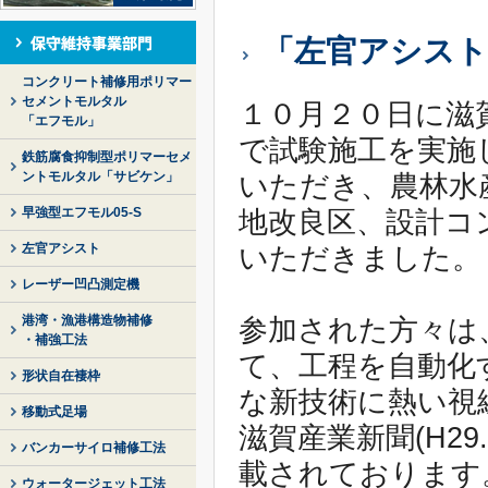
「左官アシスト
コンクリート補修用ポリマー
セメントモルタル
１０月２０日に滋
「エフモル」
で試験施工を実施
鉄筋腐食抑制型ポリマーセメ
ントモルタル「サビケン」
いただき、農林水
早強型エフモル05-S
地改良区、設計コ
左官アシスト
いただきました。
レーザー凹凸測定機
港湾・漁港構造物補修
参加された方々は
・補強工法
て、工程を自動化
形状自在褄枠
な新技術に熱い視
移動式足場
滋賀産業新聞(H29.1
バンカーサイロ補修工法
載されております
ウォータージェット工法