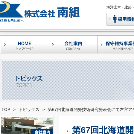
海洋土木・建築
コンクリート補修
鉄筋腐食抑制型ポ
早強型エフモル05-
左官アシスト
レーザー凹凸測定
港湾・漁港構造物
形状自在褄枠
移動式足場
バンカーサイロ補
ウォータージェッ
調査・診断
補修工事
マーセメントモル
セメントモルタル
・補強工法
「エフモル」
ケン」
TOP
>
トピックス
>
第67回北海道開発技術研究発表会にて左官ア
第67回北海道