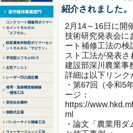
紹介されました。
コンクリート補修用ポリマー
2月14～16日に
セメントモルタル
「エフモル」
技術研究発表会に
鉄筋腐食抑制型ポリマーセメ
ート補修工法の検
ントモルタル「サビケン」
スト工法が発表さ
早強型エフモル05-S
建設部深川農業事
左官アシスト
詳細は以下リンク
レーザー凹凸測定機
・第67回（令和
港湾・漁港構造物補修
ージ：
・補強工法
https://www.hkd.ml
形状自在褄枠
ml
移動式足場
・論文「農業用ダ
バンカーサイロ補修工法
ウォータージェット工法