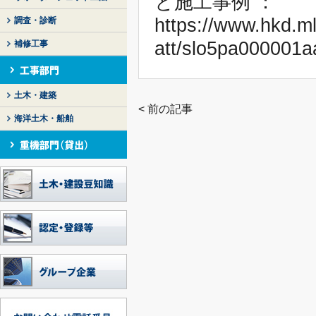
と施工事例 ：
https://www.hkd.ml
調査・診断
att/slo5pa000001aa
補修工事
土木・建築
< 前の記事
海洋土木・船舶