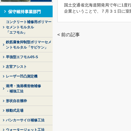
国土交通省北海道開発局で年に1度
企業ということで、７月３１日に室
コンクリート補修用ポリマー
セメントモルタル
「エフモル」
< 前の記事
鉄筋腐食抑制型ポリマーセメ
ントモルタル「サビケン」
早強型エフモル05-S
左官アシスト
レーザー凹凸測定機
港湾・漁港構造物補修
・補強工法
形状自在褄枠
移動式足場
バンカーサイロ補修工法
ウォータージェット工法