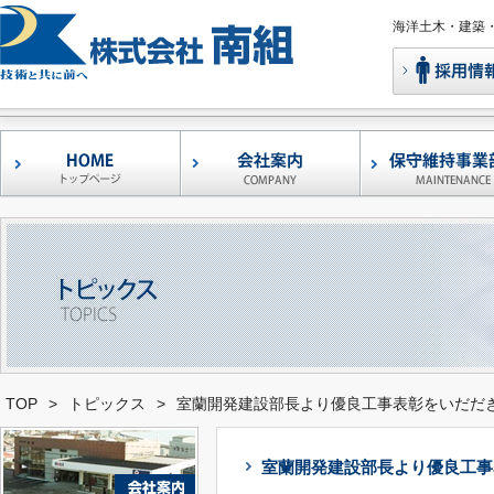
海洋土木・建築
コンクリート補修
鉄筋腐食抑制型ポ
早強型エフモル05-
左官アシスト
レーザー凹凸測定
港湾・漁港構造物
形状自在褄枠
移動式足場
バンカーサイロ補
ウォータージェッ
調査・診断
補修工事
マーセメントモル
セメントモルタル
・補強工法
「エフモル」
ケン」
TOP
>
トピックス
>
室蘭開発建設部長より優良工事表彰をいだだ
室蘭開発建設部長より優良工事