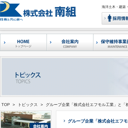
海洋土木・建築
コンクリート補修
鉄筋腐食抑制型ポ
早強型エフモル05-
左官アシスト
レーザー凹凸測定
港湾・漁港構造物
形状自在褄枠
移動式足場
バンカーサイロ補
ウォータージェッ
調査・診断
補修工事
マーセメントモル
セメントモルタル
・補強工法
「エフモル」
ケン」
TOP
>
トピックス
>
グループ企業「株式会社エフモル工業」と「
グループ企業「株式会社エフモ