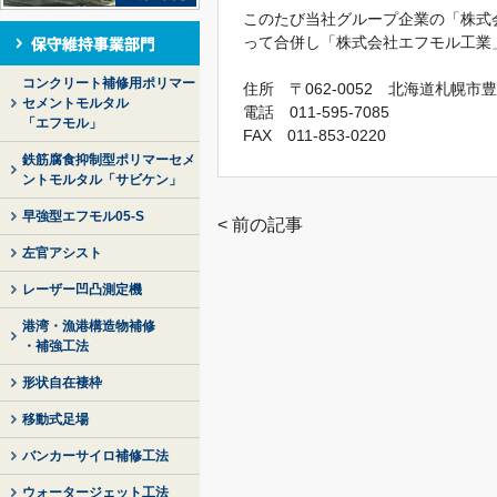
このたび当社グループ企業の「株式
って合併し「株式会社エフモル工業
コンクリート補修用ポリマー
住所 〒062-0052 北海道札幌
セメントモルタル
電話 011-595-7085
「エフモル」
FAX 011-853-0220
鉄筋腐食抑制型ポリマーセメ
ントモルタル「サビケン」
早強型エフモル05-S
< 前の記事
左官アシスト
レーザー凹凸測定機
港湾・漁港構造物補修
・補強工法
形状自在褄枠
移動式足場
バンカーサイロ補修工法
ウォータージェット工法