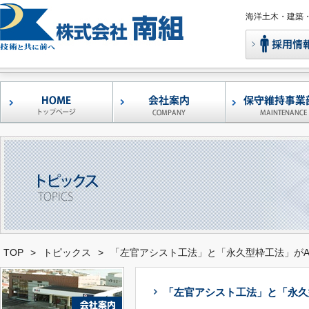
海洋土木・建築
コンクリート補修
鉄筋腐食抑制型ポ
早強型エフモル05-
左官アシスト
レーザー凹凸測定
港湾・漁港構造物
形状自在褄枠
移動式足場
バンカーサイロ補
ウォータージェッ
調査・診断
補修工事
マーセメントモル
セメントモルタル
・補強工法
「エフモル」
ケン」
TOP
>
トピックス
>
「左官アシスト工法」と「永久型枠工法」がA
「左官アシスト工法」と「永久