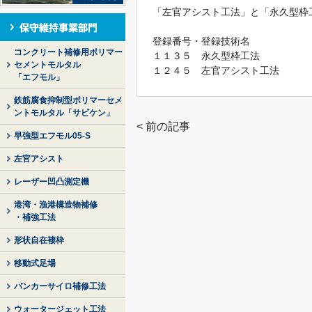
「左官アシスト工法」と「永久型枠
登録番号・登録技術名
コンクリート補修用ポリマー
１１３５ 永久型枠工法
セメントモルタル
１２４５ 左官アシスト工法
「エフモル」
鉄筋腐食抑制型ポリマーセメ
ントモルタル「サビケン」
< 前の記事
早強型エフモル05-S
左官アシスト
レーザー凹凸測定機
港湾・漁港構造物補修
・補強工法
形状自在褄枠
移動式足場
バンカーサイロ補修工法
ウォータージェット工法